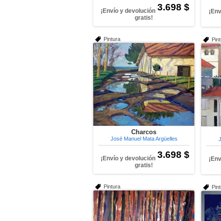
3.698 $
¡Envío y devolución
¡Env
gratis!
Pintura
Pin
Charcos
José Manuel Mata Argüelles
J
3.698 $
¡Envío y devolución
¡Env
gratis!
Pintura
Pin