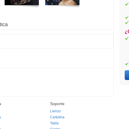
tica
¿
a
Soporte
Lienzo
a
Cartulina
Tabla