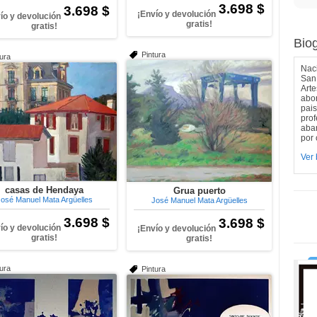
3.698 $
3.698 $
¡Envío y devolución
ío y devolución
gratis!
gratis!
Biog
Pintura
tura
Naci
San 
Arte
abor
pais
pro
aba
por 
Ver 
casas de Hendaya
Grua puerto
osé Manuel Mata Argüelles
José Manuel Mata Argüelles
3.698 $
3.698 $
ío y devolución
¡Envío y devolución
gratis!
gratis!
tura
Pintura