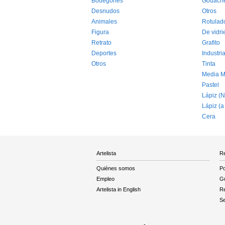
Bodegones
Gouach
Desnudos
Otros
Animales
Rotulad
Figura
De vidri
Retrato
Grafito
Deportes
Industria
Otros
Tinta
Media M
Pastel
Lápiz (N
Lápiz (a
Cera
Artelista
Re
Quiénes somos
Po
Empleo
Gu
Artelista in English
R
Se