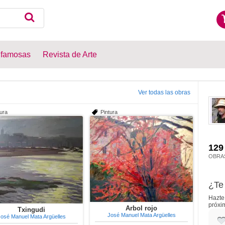
 famosas
Revista de Arte
Ver todas las obras
tura
Pintura
129
OBRA
¿Te 
Hazte 
próxi
Arbol rojo
Txingudi
José Manuel Mata Argüelles
osé Manuel Mata Argüelles