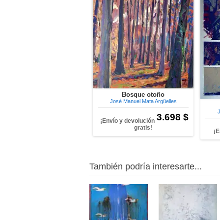
Bosque otoño
José Manuel Mata Argüelles
J
3.698 $
¡Envío y devolución
gratis!
¡E
También podría interesarte...