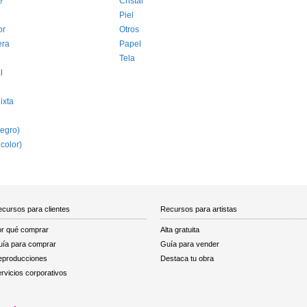
e
Cristal
Piel
or
Otros
era
Papel
Tela
l
ixta
egro)
 color)
cursos para clientes
Recursos para artistas
r qué comprar
Alta gratuita
ía para comprar
Guía para vender
eproducciones
Destaca tu obra
rvicios corporativos