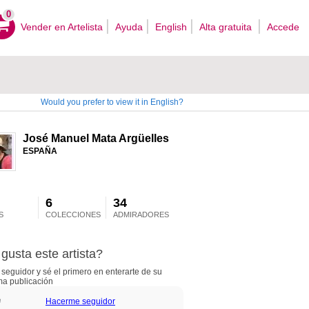
0
Vender en Artelista
Ayuda
English
Alta gratuita
Accede
Would you prefer to view it in English?
José Manuel Mata Argüelles
ESPAÑA
6
34
S
COLECCIONES
ADMIRADORES
gusta este artista?
seguidor y sé el primero en enterarte de su
ma publicación
Hacerme seguidor